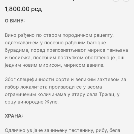
1,800.00
рсд
О ВИНУ:
Вино рађено по старом породичном рецепту,
одлежавањем у посебно рађеним barrique
бурадима, поред препознатљивог мириса тамњана
и босиљка, посебним поступком обогаћено је још
једним новим мирисом, мирисом ваниле.
Због специфичности сорте и великим захтевом за
избор локалитета производи се у веома
ограниченим количинама у атару села Тржац, у
срцу винородне Жупе.
ХРАНА:
Одлично уз јаче зачињену тестенину, рибу, бела