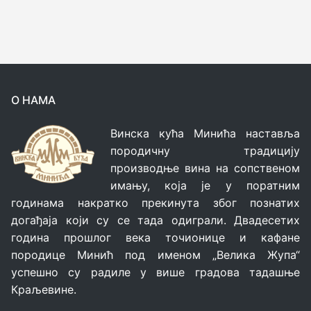
О НАМА
Винска кућа Минића наставља
породичну традицију
производње вина на сопственом
имању, која је у поратним
годинама накратко прекинута због познатих
догађаја који су се тада одиграли. Двадесетих
година прошлог века точионице и кафане
породице Минић под именом „Велика Жупа“
успешно су радиле у више градова тадашње
Краљевине.