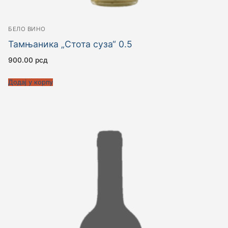
БЕЛО ВИНО
Тамњаника „Стота суза“ 0.5
900.00
рсд
Додај у корпу