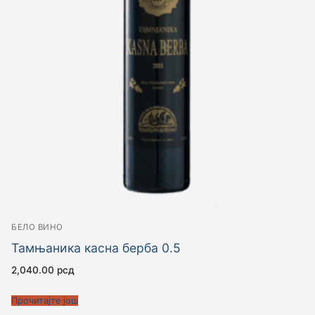
БЕЛО ВИНО
Тамњаника касна берба 0.5
2,040.00
рсд
Прочитајте још