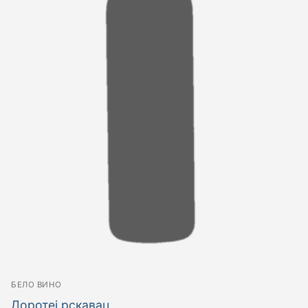
БЕЛО ВИНО
Доротеј рскавац