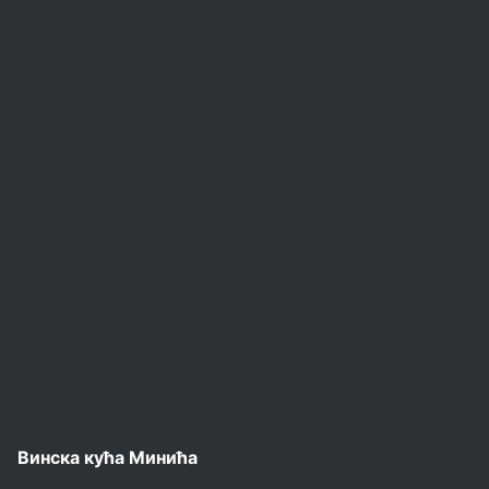
Винска кућа Минића