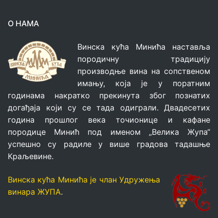
О НАМА
Винска кућа Минића наставља
породичну традицију
производње вина на сопственом
имању, која је у поратним
годинама накратко прекинута због познатих
догађаја који су се тада одиграли. Двадесетих
година прошлог века точионице и кафане
породице Минић под именом „Велика Жупа“
успешно су радиле у више градова тадашње
Краљевине.
Винска кућа Минића је члан Удружења
винара ЖУПА
.