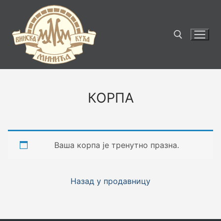
Прескочи
до
садржаја
Тражи за:
КОРПА
Ваша корпа је тренутно празна.
Назад у продавницу